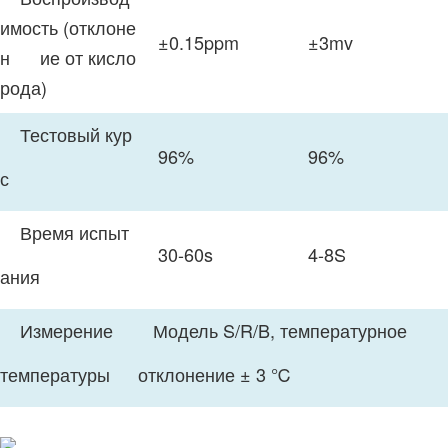
имость (отклоне
±0.15ppm
±3mv
н ие от кисло
рода)
Тестовый кур
96%
96%
с
Время испыт
30-60s
4-8S
ания
Измерение
Модель S/R/B, температурное
температуры
отклонение ± 3 ℃