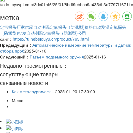
метка
定氢探头厂家供应
自动测温定氧探头（防溅型)价格
自动测温定氧探头
（防溅型)批发
自动测温定氧探头（防溅型)公司
сайт：
https://ru.hebeiouyu.cn/product/763.html
Предыдущий：
Автоматическое измерение температуры и датчик
отбора проб
2025-01-16
Следующий：
Разъем подземного оружия
2025-01-16
Недавно просмотренные：
сопутствующие товары
связанные новости
Как металлургическ...
2025-01-20 17:30:00
Меню