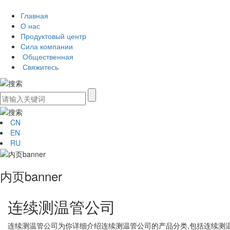
Главная
О нас
Продуктовый центр
Сила компании
Общественная
Свяжитесь
CN
EN
RU
内页banner
连续测温管公司
连续测温管公司
为你详细介绍
连续测温管公司
的产品分类,包括
连续测