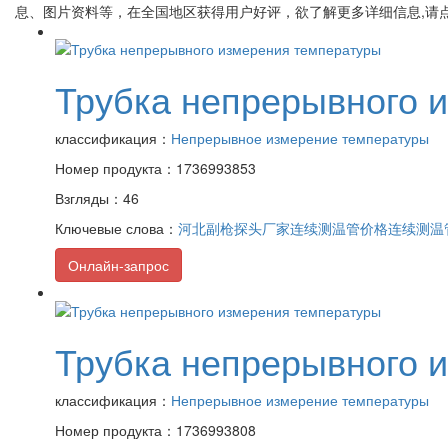
息、图片资料等，在全国地区获得用户好评，欲了解更多详细信息,请点
Трубка непрерывного 
классификация：
Непрерывное измерение температуры
Номер продукта：1736993853
Взгляды：46
Ключевые слова：
河北副枪探头厂家
连续测温管价格
连续测温
Онлайн-запрос
Трубка непрерывного 
классификация：
Непрерывное измерение температуры
Номер продукта：1736993808