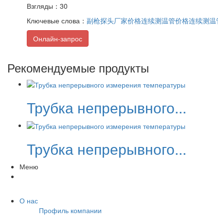
Взгляды：30
Ключевые слова：
副枪探头厂家价格
连续测温管价格
连续测温
Онлайн-запрос
Рекомендуемые продукты
Трубка непрерывного...
Трубка непрерывного...
Меню
О нас
Профиль компании