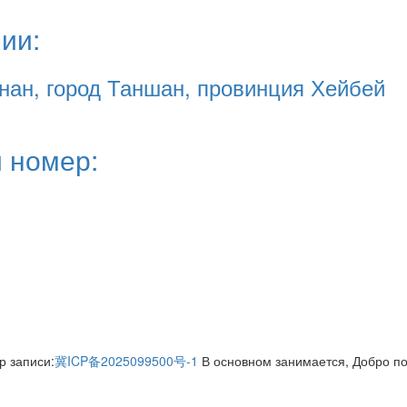
ии:
ннан, город Таншан, провинция Хейбей
 номер:
ер записи:
冀ICP备2025099500号-1
В основном занимается, Добро по