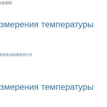
击访问!
измерения температуры
管批发
连续测温管公司
измерения температуры